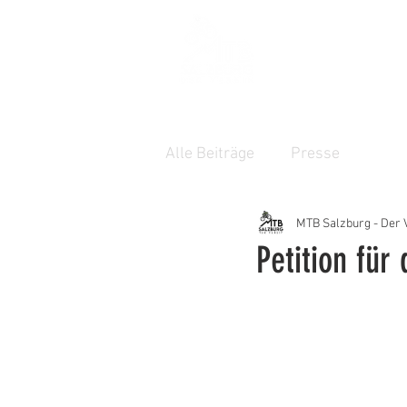
TRAILS
WER
Alle Beiträge
Presse
MTB Salzburg - Der 
Petition für