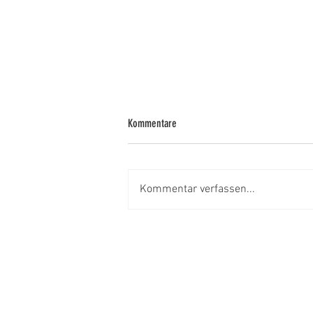
Kommentare
Kommentar verfassen...
MTB-Kongress 2026 in Österreich: Steht
Mountainbiken nun auf eigenen Beinen?