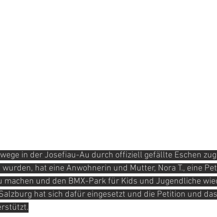
ge in der Josefiau-Au durch offiziell gefällte Eschen zug
urden, hat eine Anwohnerin und Mutter, Nora T., eine Peti
u machen und den BMX-Park für Kids und Jugendliche wie
lzburg hat sich dafür eingesetzt und die Petition und da
rstützt.