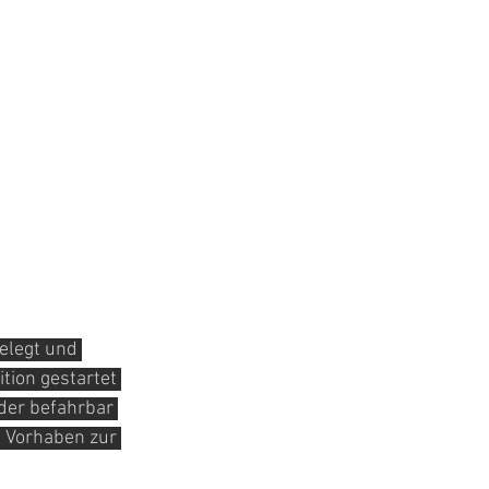
elegt und 
tion gestartet 
der befahrbar 
s Vorhaben zur 