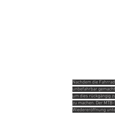
Nachdem die Fahrradwe
unbefahrbar gemacht w
um dies rückgängig z
zu machen. Der MTB-Sa
Wiedereröffnung unte