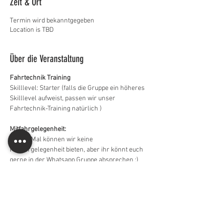
Zeit & Ort
Termin wird bekanntgegeben
Location is TBD
Über die Veranstaltung
Fahrtechnik Training 
Skilllevel: Starter (falls die Gruppe ein höheres 
Skilllevel aufweist, passen wir unser 
Fahrtechnik-Training natürlich )
Mitfahrgelegenheit:
Dieses Mal können wir keine 
Mitfahrgelegenheit bieten, aber ihr könnt euch 
gerne in der Whatsapp Gruppe absprechen ;) 
Whatsapp Gruppe:
Für alle Teilnehmer wird Jakob eine Whatsapp 
Gruppe erstellen, damit ihr euch besprechen 
könnt.