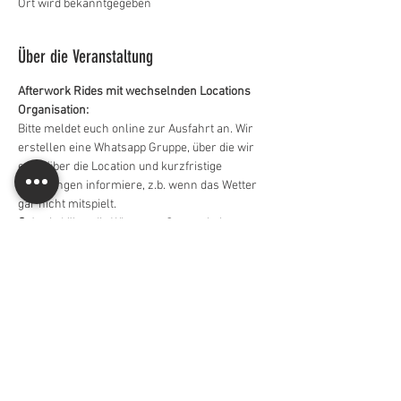
Ort wird bekanntgegeben
Über die Veranstaltung
Afterwork Rides mit wechselnden Locations
Organisation:
Bitte meldet euch online zur Ausfahrt an. Wir 
erstellen eine Whatsapp Gruppe, über die wir 
euch über die Location und kurzfristige 
Änderungen informiere, z.b. wenn das Wetter 
gar nicht mitspielt.
Ort:
 wird über die Whatsapp Gruppe bekannt 
gegeben. Meistens starten wir am 
Heubergtrail, Gaisberg oder am Högl.
Schwierigkeitsstufe:
 Fortgeschritten
Ende:
Weiterlesen >
Diese Veranstaltung teilen