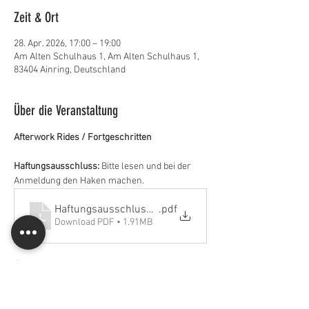
Zeit & Ort
28. Apr. 2026, 17:00 – 19:00
Am Alten Schulhaus 1, Am Alten Schulhaus 1,
83404 Ainring, Deutschland
Über die Veranstaltung
Afterwork Rides / Fortgeschritten 
Haftungsausschluss:
 Bitte lesen und bei der 
Anmeldung den Haken machen.
Haftungsausschluss_MTB Salzburg
.pdf
Download PDF • 1.91MB
Organisation:
Bitte meldet euch online zur Ausfahrt an. 
Ort: 
Högl, Treffpunkt vor dem Landhaus Berger