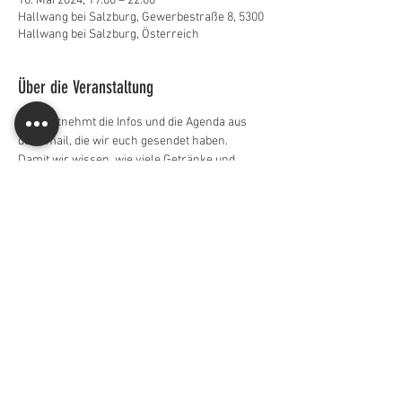
16. Mai 2024, 19:00 – 22:00
Hallwang bei Salzburg, Gewerbestraße 8, 5300
Hallwang bei Salzburg, Österreich
Über die Veranstaltung
Bitte entnehmt die Infos und die Agenda aus 
der Email, die wir euch gesendet haben. 
Damit wir wissen, wie viele Getränke und 
Essen wir besorgen sollen, ist eine Anmeldung 
zur Generalversammlung verpflichtend. 
Diese Veranstaltung teilen