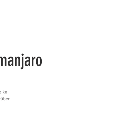
FÜR MITGLIEDER
Mehr
imanjaro
bike
über.