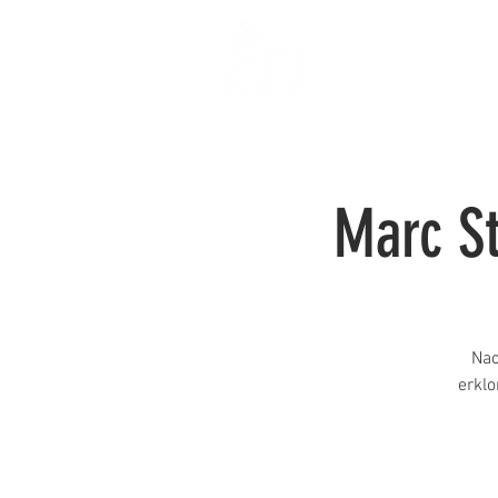
TRAILS
WER
Marc St
Nac
erkl