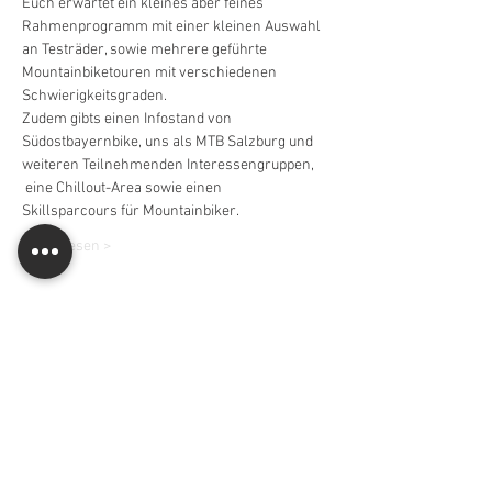
Euch erwartet ein kleines aber feines 
Rahmenprogramm mit einer kleinen Auswahl 
an Testräder, sowie mehrere geführte 
Mountainbiketouren mit verschiedenen 
Schwierigkeitsgraden.
Zudem gibts einen Infostand von 
Südostbayernbike, uns als MTB Salzburg und 
weiteren Teilnehmenden Interessengruppen, 
 eine Chillout-Area sowie einen
Skillsparcours für Mountainbiker.
Weiterlesen >
Eintrittskarten
Verkauf beendet
Tickettyp
Vorbei kommen und Spaß
haben!