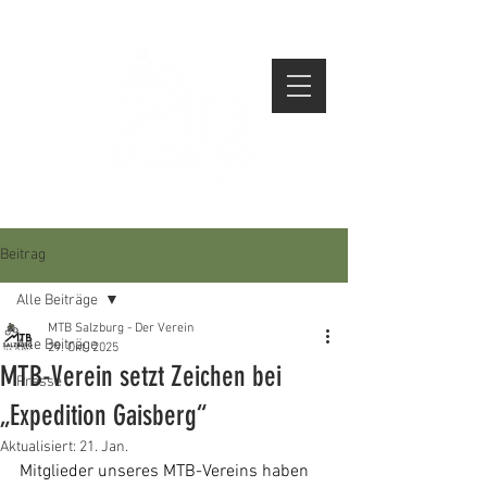
Beitrag
Alle Beiträge
MTB Salzburg - Der Verein
Alle Beiträge
29. Okt. 2025
MTB-Verein setzt Zeichen bei
Presse
„Expedition Gaisberg“
Aktualisiert:
21. Jan.
Mitglieder unseres MTB-Vereins haben 