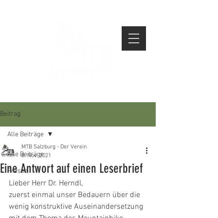
Beitrag
Alle Beiträge
MTB Salzburg - Der Verein
Alle Beiträge
8. Nov. 2021
Eine Antwort auf einen Leserbrief
Presse
Lieber Herr Dr. Herndl,
zuerst einmal unser Bedauern über die 
wenig konstruktive Auseinandersetzung 