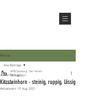
Beitrag
Alle Beiträge
MTB Salzburg - Der Verein
Alle Beiträge
18. Aug. 2021
Kitzsteinhorn - steinig, ruppig, lässig
Presse
Aktualisiert:
19. Aug. 2021