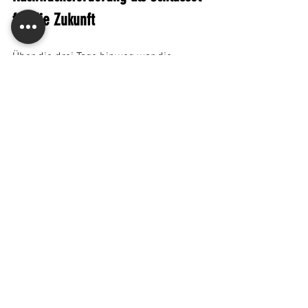
für die Zukunft
Über die drei Tage hinweg war die 
Entwicklung junger Mountainbiker:innen 
ein zentrales Anliegen. Die Erfahrung 
zeigt, dass 
Kinder immer früher mit 
dem Sport beginnen, wenn Infrastruktur, 
Familie und soziales Umfeld stimmen
.
In diesem Zusammenhang wurde häufig 
auf die 
Notwendigkeit von sicherer 
Alltagsmobilität
 hingewiesen – egal ob 
auf dem Weg zur Schule, zum 
Pumptrack in der Nachbarschaft oder 
auf umliegende Trails im Wald. Diese 
Sicherheit trägt dazu bei, dass das 
Fahrrad langfristig häufiger genutzt wird
.