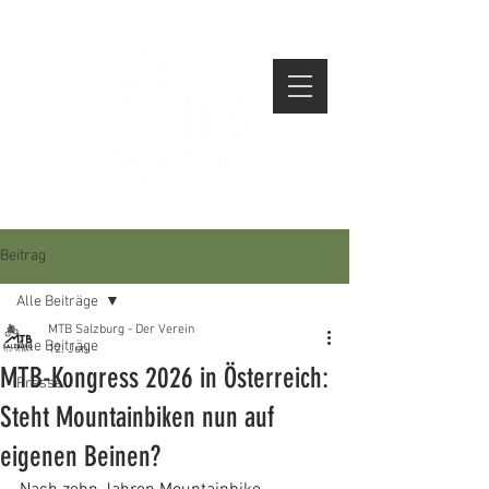
Beitrag
Alle Beiträge
MTB Salzburg - Der Verein
Alle Beiträge
12. Juni
MTB-Kongress 2026 in Österreich:
Presse
Steht Mountainbiken nun auf
eigenen Beinen?