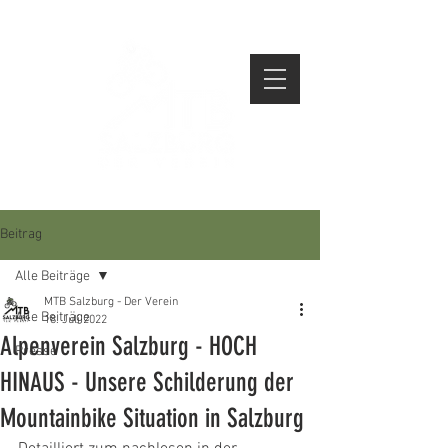
Beitrag
Alle Beiträge
MTB Salzburg - Der Verein
Alle Beiträge
18. Juli 2022
Alpenverein Salzburg - HOCH
Presse
HINAUS - Unsere Schilderung der
Mountainbike Situation in Salzburg