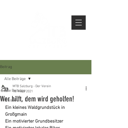
Beitrag
Alle Beiträge
MTB Salzburg - Der Verein
Alle Beiträge
18. März 2021
Wer hilft, dem wird geholfen!
Presse
Ein kleines Waldgrundstück in 
Großgmain
Ein motivierter Grundbesitzer